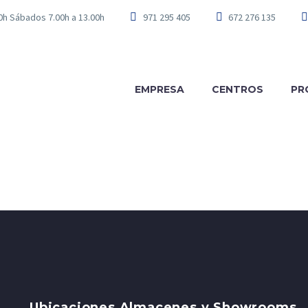
00h Sábados 7.00h a 13.00h
971 295 405
672 276 135
EMPRESA
CENTROS
PR
Ubicaciones Almacenes y Showrooms