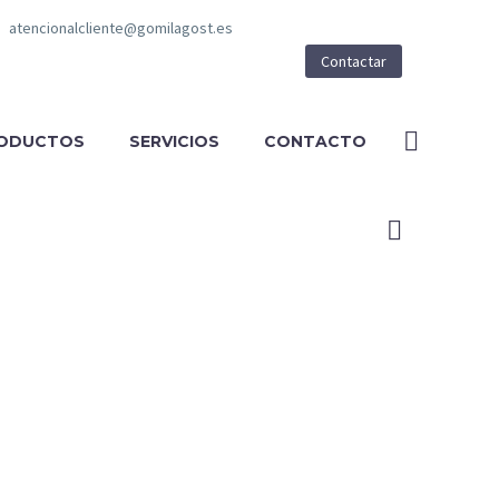
atencionalcliente@gomilagost.es
Contactar
ODUCTOS
SERVICIOS
CONTACTO
