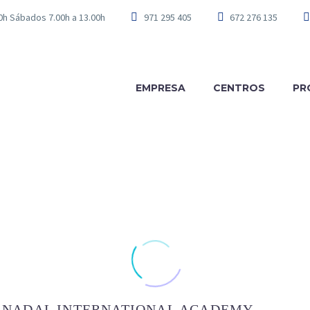
00h Sábados 7.00h a 13.00h
971 295 405
672 276 135
EMPRESA
CENTROS
PR
 NADAL INTERNATIONAL ACADEMY