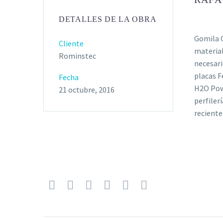
DETALLES DE LA OBRA
Gomila G
Cliente
material
Rominstec
necesari
placas F
Fecha
H2O Powe
21 octubre, 2016
perfiler
reciente