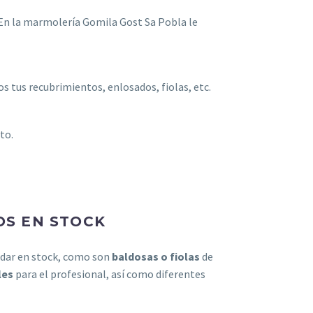
. En la marmolería Gomila Gost Sa Pobla le
s tus recubrimientos, enlosados, fiolas, etc.
to.
OS EN STOCK
ndar en stock, como son
baldosas o fiolas
de
les
para el profesional, así como diferentes