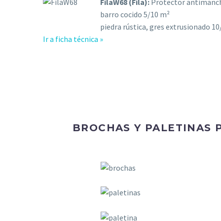
FilaW68 (Fila):
Protector antimanc
barro cocido 5/10 m²
piedra rústica, gres extrusionado 1
Ir a ficha técnica »
BROCHAS Y PALETINAS 