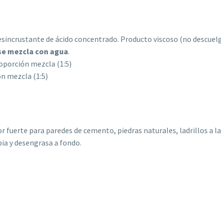
incrustante de ácido concentrado. Producto viscoso (no descuelga),
se mezcla con agua
.
oporción mezcla (1:5)
n mezcla (1:5)
 fuerte para paredes de cemento, piedras naturales, ladrillos a la
pia y desengrasa a fondo.