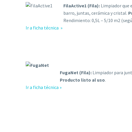
FilaActive1 (Fila):
Limpiador que el
barro, juntas, cerámica y cristal.
P
Rendimiento: 0,5L – 5/10 m2 (según
Ir a ficha técnica »
FugaNet (Fila):
Limpiador para junta
Producto listo al uso
.
Ir a ficha técnica »