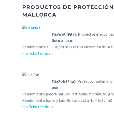
PRODUCTOS DE PROTECCIÓN 
MALLORCA
FilaWet (Fila):
Protector efecto moj
listo al uso
.
Rendimiento: 1L – 10/20 m2 (según absorción de la su
Ir a ficha técnica »
FilaFob (Fila):
Protector antimancha
uso
.
Rendimiento piedra natural, artificial, hidráulico, gr
Rendimiento barro y ladrillo cara vista: 1L – 5/10 m2
Ir a ficha técnica »