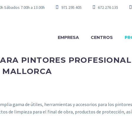
00h Sábados 7.00h a 13.00h
971 295 405
672 276 135
EMPRESA
CENTROS
PR
PARA PINTORES PROFESIONAL
, MALLORCA
mplia gama de útiles, herramientas y accesorios para los pintores
ctos de limpieza para el final de obra, productos de protección, as