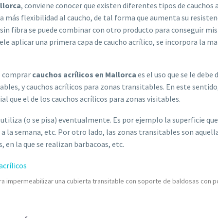
llorca
, conviene conocer que existen diferentes tipos de cauchos ac
a más flexibilidad al caucho, de tal forma que aumenta su resisten
sin fibra se puede combinar con otro producto para conseguir mism
suele aplicar una primera capa de caucho acrílico, se incorpora la m
e comprar
cauchos acrílicos en Mallorca
es el uso que se le debe 
ables, y cauchos acrílicos para zonas transitables. En este sentido
al que el de los
cauchos acrílicos para zonas visitables.
e utiliza (o se pisa) eventualmente. Es por ejemplo la superficie q
 a la semana, etc. Por otro lado, las zonas transitables son aquell
, en la que se realizan barbacoas, etc.
a impermeabilizar una cubierta transitable con soporte de baldosas con 