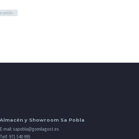
e unión
Almacén y Showroom Sa Pobla
E-mail:
sapobla@gomilagost.es
Telf.
971 540 995