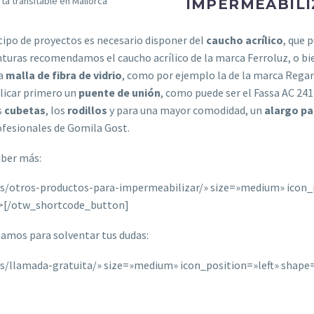
ta transitable en Mallorca
IMPERMEABILI
tipo de proyectos es necesario disponer del
caucho acrílico
, que 
nturas recomendamos el caucho acrílico de la marca Ferroluz, o bi
la
malla de fibra de vidrio
,
como por ejemplo la de la marca Regars
plicar primero un
puente de unión
, como puede ser el Fassa AC 24
s
cubetas
, los
rodillos
y para una mayor comodidad, un
alargo pa
ofesionales de Gomila Gost.
aber más:
s/otros-productos-para-impermeabilizar/» size=»medium» icon_p
>[/otw_shortcode_button]
amamos para solventar tus dudas:
/llamada-gratuita/» size=»medium» icon_position=»left» shape=