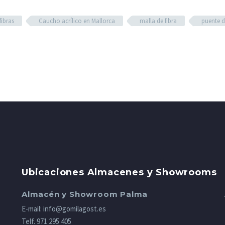
fibras
Caucho acrílico en Mallorca
malla de fibra
puente d
Ubicaciones Almacenes y Showrooms
Almacén y Showroom Palma
E-mail:
info@gomilagost.es
Telf.
971 295 405