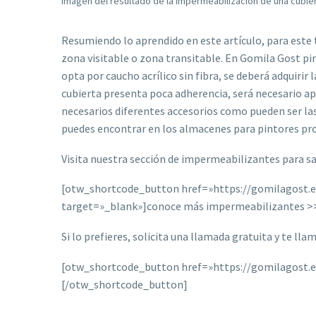
imagen del resultado de la impermeabilización de una cubier
Resumiendo lo aprendido en este artículo, para este 
zona visitable o zona transitable. En Gomila Gost pi
opta por caucho acrílico sin fibra, se deberá adquirir 
cubierta presenta poca adherencia, será necesario a
necesarios diferentes accesorios como pueden ser la
puedes encontrar en los almacenes para pintores pr
Visita nuestra sección de impermeabilizantes para s
[otw_shortcode_button href=»https://gomilagost.e
target=»_blank»]conoce más impermeabilizantes >
Si lo prefieres, solicita una llamada gratuita y te ll
[otw_shortcode_button href=»https://gomilagost.es
[/otw_shortcode_button]